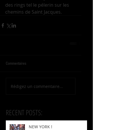
des rings tel le pélerin sur les 
chemins de Saint Jacques.
Commentaires
Rédigez un commentaire...
RECENT POSTS:
NEW YORK !