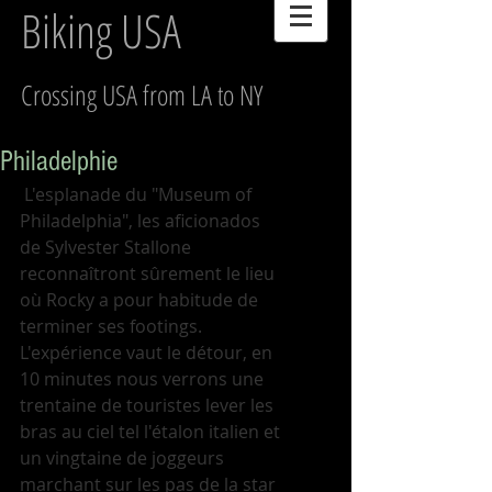
Biking USA
Crossing USA from LA to NY
Philadelphie
 L'esplanade du "Museum of 
Philadelphia", les aficionados 
de Sylvester Stallone 
reconnaîtront sûrement le lieu 
où Rocky a pour habitude de 
terminer ses footings. 
L'expérience vaut le détour, en 
10 minutes nous verrons une 
trentaine de touristes lever les 
bras au ciel tel l'étalon italien et 
un vingtaine de joggeurs 
marchant sur les pas de la star 