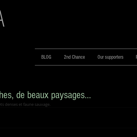
A
BLOG
2nd Chance
Our supporters
hes, de beaux paysages...
êts denses et faune sauvage.