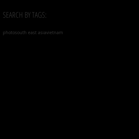
SEARCH BY TAGS:
photo
south east asia
vietnam