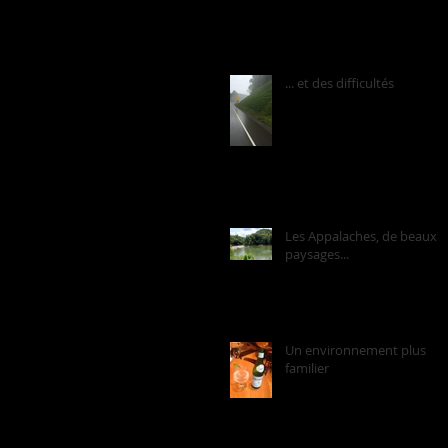
... et des difficultés
Les Appalaches, de beaux
paysages...
Un environnement plus
familier