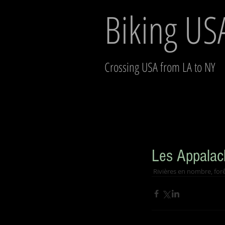
Biking US
Crossing USA from LA to NY
Les Appalac
 Rivières en nombre, for