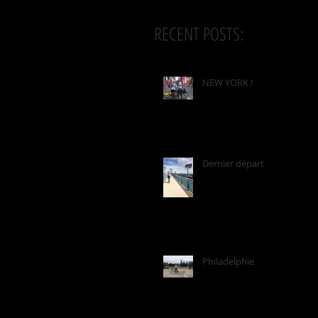
RECENT POSTS:
NEW YORK !
Dernier départ
Philadelphie