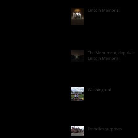
Lincoln Memorial
The Monument, depuis le
Lincoln Memorial
Washington!
De belles surprises