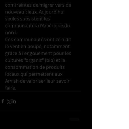
comtraintes de migrer vers de 
nouveau cieux. Aujourd'hui 
seules subsistent les 
communautés d'Amérique du 
nord. 
Ces communautés ont cela dit 
le vent en poupe, notamment 
grâce à l'engouement pour les 
cultures "organic" (bio) et la 
consommation de produits 
locaux qui permettent aux 
Amish de valoriser leur savoir 
faire. 