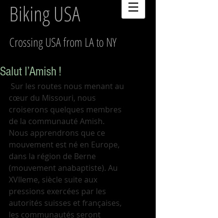
Biking USA
Crossing USA from LA to NY
Salut l’Amish !
 Sur les routes nous menant au 
cœur du Missouri, nous 
croiserons quelques membres 
de la communauté Amish. 
Nous apprendrons que ce 
mouvement est né en Europe, 
dans la région de Berne 
(mouvement anabaptiste). Au 
XVIIeme, siècle suite aux 
pressions exercées par les 
autorités suisses et françaises, 
les communautés seront 