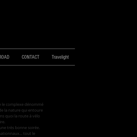
ROAD
CONTACT
Travelight
 de la nature qui entoure 
ns quoi la route à vélo 
re. 
une très bonne soirée. 
nationnaux… tout le 