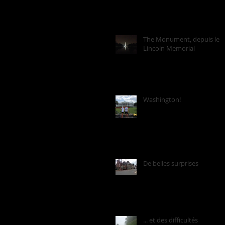
The Monument, depuis le
Lincoln Memorial
Washington!
De belles surprises
... et des difficultés