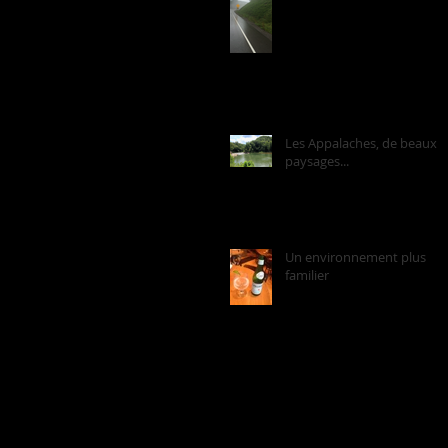
Les Appalaches, de beaux
paysages...
Un environnement plus
familier