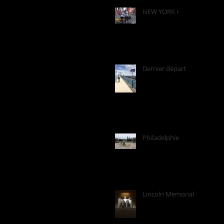
NEW YORK !
Dernier départ
Philadelphie
Lincoln Memorial