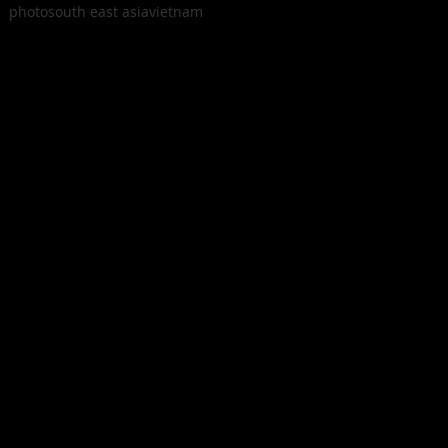
photo
south east asia
vietnam