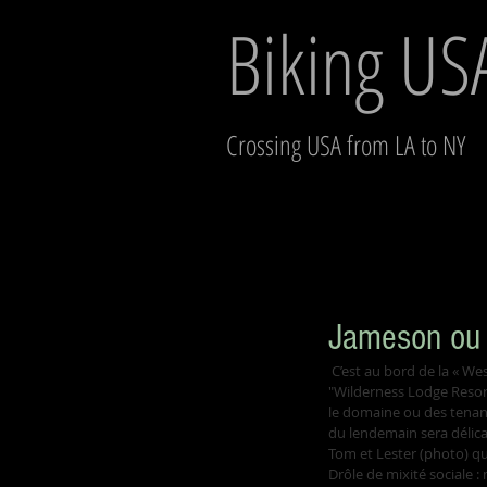
Biking US
Crossing USA from LA to NY
Jameson ou B
 C’est au bord de la « West Fork Black River », au coeur de la Mark Twain Forest (Missouri) que se situe le complexe dénommé 
"Wilderness Lodge Resort"
le domaine ou des tenanci
du lendemain sera délica
Tom et Lester (photo) qui
Drôle de mixité sociale 