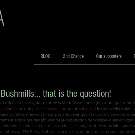
A
BLOG
2nd Chance
Our supporters
ushmills... that is the question!
. Après une nuit passée en ces lieux, on ne sait pas si le coté « Wild » vient
ers. En effet, il ne vaut mieux pas annoncer que c’est votre anniversaire, sa
tement emprunte des éffluves de la dégustation de Whiskey quasi-obligatoi
 tiennent les rènes du resort, et du bar, se chargeront de nous faire passer 
: membres du TEA Party,  bobos, « red necks », démocrates ou touristes inter