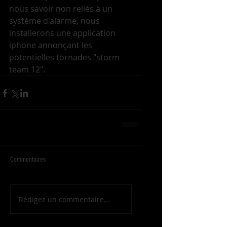
nous savoir non reliés à un 
système d'alarme, nous 
installerons une application 
iphone annonçant les 
potentielles tornades "storm 
team 12". 
Commentaires
Rédigez un commentaire...