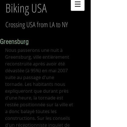
Biking USA
Crossing USA from LA to NY
Greensburg
Nous passerons une nuit à 
Greensburg, ville entièrement 
reconstruite après avoir été 
dévastée (à 95%) en mai 2007 
suite au passage d'une 
tornade. Les habitants nous 
expliqueront que durant près 
d'une heure, la tornade est 
restée positionnée sur la ville et 
a donc balayé toutes les 
constructions. Sur les conseils 
d'un réceptionniste inquiet de 