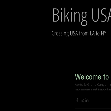
Biking US
Crossing USA from LA to NY
Welcome to 
Après le Grand Canyon, 
mormone y est importante,