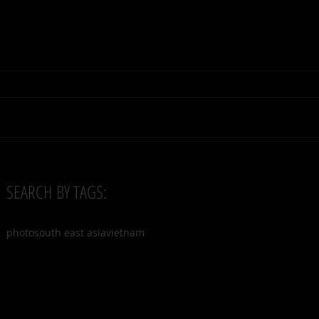
SEARCH BY TAGS:
photo
south east asia
vietnam