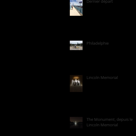
Dernier départ
Philadelphie
Lincoln Memorial
The Monument, depuis le
Lincoln Memorial