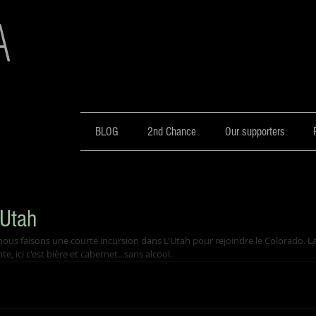
A
BLOG
2nd Chance
Our supporters
Utah
nous faisons une courte incursion dans L'Utah pour rejoindre le Colorado.
 ici c'est bière et cabernet...sans alcool.