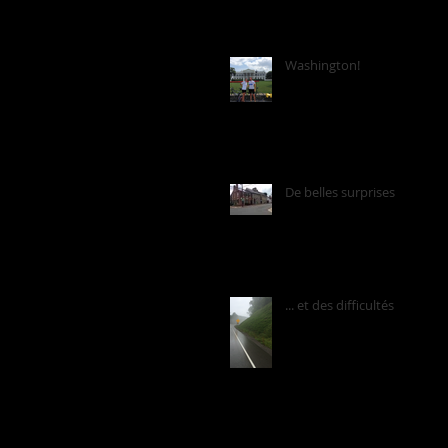
Washington!
De belles surprises
... et des difficultés