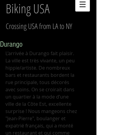
Biking USA
Crossing USA from LA to NY
Durango
L’arrivée à Durango fait plaisir. 
La ville est très vivante, un peu 
hippie/artiste. De nombreux 
bars et restaurants bordent la 
rue principale, tous décorés 
avec soins. On se croirait dans 
un quartier à la mode d’une 
ville de la Côte Est, excellente 
surprise ! Nous mangeons chez 
"Jean-Pierre", boulanger et 
expatrié français, qui a monté 
un restaurant et qui comme 