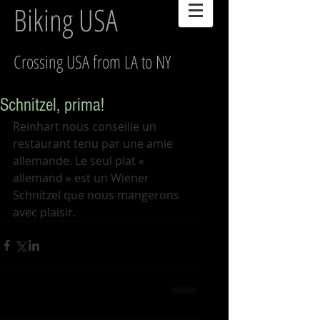
Biking USA
Crossing USA from LA to NY
Schnitzel, prima!
Reinhart nous conseille un 
restaurant tenu par une amie 
allemande. Le seul plat « 
allemand » est un Wiener 
Schnitzel que nous mangerons 
avec plaisir. 