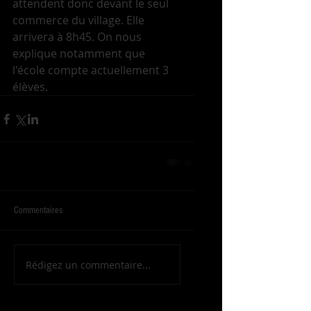
attendent donc devant le seul 
commerce du village. Elle 
arrivera à 8h45. On nous 
explique notamment que 
l'école compte actuellement 3 
élèves.
Commentaires
Rédigez un commentaire...