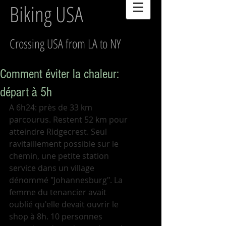
Biking USA
Crossing USA from LA to NY
Comment éviter la chaleur:
départ à 5h
A 6h24: près de 33 km 
parcourus. Restent 52 km pour 
atteindre Ridgecrest. Seul 
ravitaillement possible sur le 
chemin, une petite station 
service dans un village 
dénommé "Johannesburg". La 
femme du tenancier avait 
oublié qu'elle devait ouvrir le 
shop à 8h. 10 personnes 